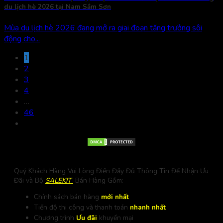
du lịch hè 2026 tại Nam Sầm Sơn
Mùa du lịch hè 2026 đang mở ra giai đoạn tăng trưởng sôi
động cho...
1
2
3
4
…
46
Quý Khách Hàng Vui Lòng Điền Đầy Đủ Thông Tin Để Nhận Ưu
Đãi và Bộ
SALEKIT
Bán Hàng Gồm:
Chính sách bán hàng
mới nhất
Tiến độ thi công và thanh toán
nhanh nhất
Chương trình
Ưu đãi
khuyến mại