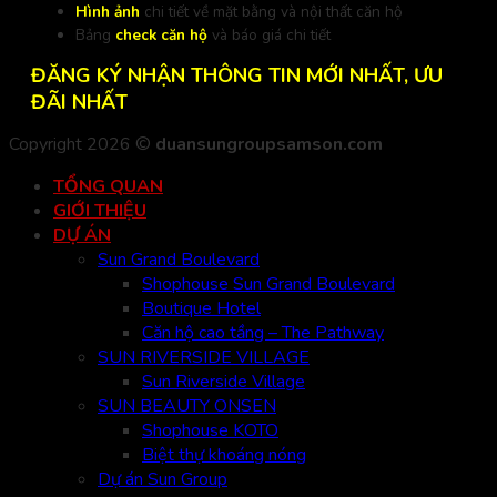
Hình ảnh
chi tiết về mặt bằng và nội thất căn hộ
Bảng
check căn hộ
và báo giá chi tiết
ĐĂNG KÝ NHẬN THÔNG TIN MỚI NHẤT, ƯU
ĐÃI NHẤT
Copyright 2026 ©
duansungroupsamson.com
TỔNG QUAN
GIỚI THIỆU
DỰ ÁN
Sun Grand Boulevard
Shophouse Sun Grand Boulevard
Boutique Hotel
Căn hộ cao tầng – The Pathway
SUN RIVERSIDE VILLAGE
Sun Riverside Village
SUN BEAUTY ONSEN
Shophouse KOTO
Biệt thự khoáng nóng
Dự án Sun Group