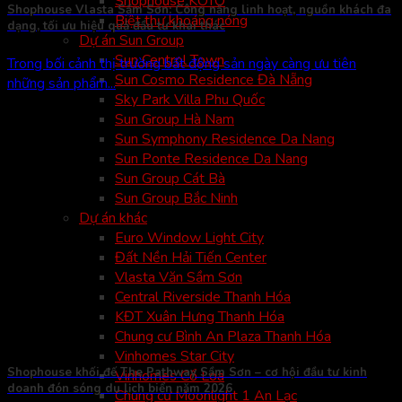
Shophouse KOTO
Shophouse Vlasta Sầm Sơn: Công năng linh hoạt, nguồn khách đa
Biệt thự khoáng nóng
dạng, tối ưu hiệu quả đầu tư khai thác
Dự án Sun Group
Sun Centrol Town
Trong bối cảnh thị trường bất động sản ngày càng ưu tiên
Sun Cosmo Residence Đà Nẵng
những sản phẩm...
Sky Park Villa Phu Quốc
Sun Group Hà Nam
Sun Symphony Residence Da Nang
Sun Ponte Residence Da Nang
Sun Group Cát Bà
Sun Group Bắc Ninh
Dự án khác
Euro Window Light City
Đất Nền Hải Tiến Center
Vlasta Văn Sầm Sơn
Central Riverside Thanh Hóa
KĐT Xuân Hưng Thanh Hóa
Chung cư Bình An Plaza Thanh Hóa
Vinhomes Star City
Shophouse khối đế The Pathway Sầm Sơn – cơ hội đầu tư kinh
Vinhomes Cổ Loa
doanh đón sóng du lịch biển năm 2026
Chung cư Moonlight 1 An Lạc