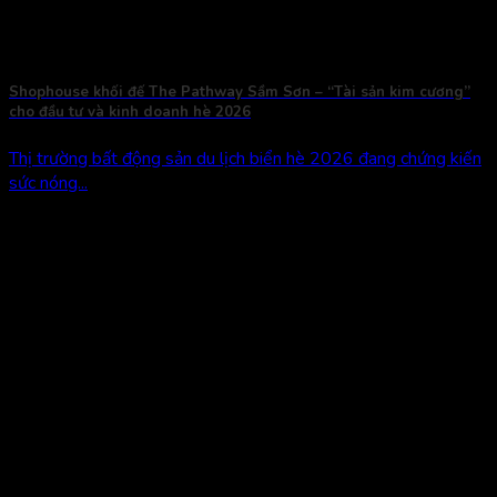
Shophouse khối đế The Pathway Sầm Sơn – “Tài sản kim cương”
cho đầu tư và kinh doanh hè 2026
Thị trường bất động sản du lịch biển hè 2026 đang chứng kiến
sức nóng...